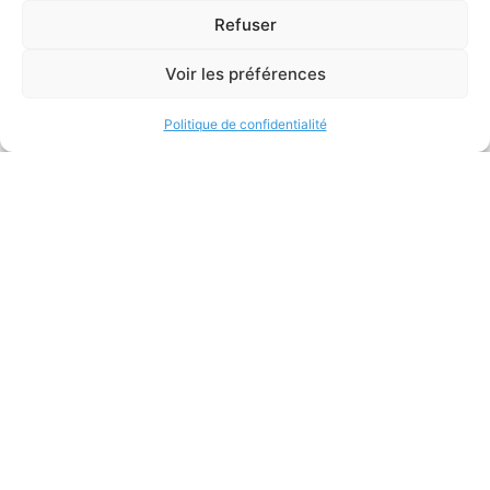
Refuser
Quelques exemples de nos
Voir les préférences
interventions
Politique de confidentialité